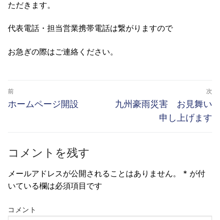
ただきます。
代表電話・担当営業携帯電話は繋がりますので
お急ぎの際はご連絡ください。
投
前
次
稿
前
次
ホームページ開設
九州豪雨災害 お見舞い
の
の
申し上げます
ナ
投
投
ビ
稿:
稿:
ゲ
コメントを残す
ー
メールアドレスが公開されることはありません。
*
が付
シ
いている欄は必須項目です
ョ
コメント
ン