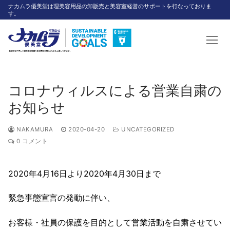
コ
ナカムラ優美堂は理美容用品の卸販売と美容室経営のサポートを行なっておりま
す。
ン
テ
ン
ツ
へ
ス
コロナウィルスによる営業自粛の
キ
お知らせ
ッ
プ
NAKAMURA
2020-04-20
UNCATEGORIZED
0 コメント
2020年4月16日より2020年4月30日まで
緊急事態宣言の発動に伴い、
お客様・社員の保護を目的として営業活動を自粛させてい